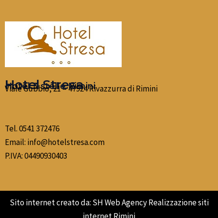
Hotel Stresa
Hotel 3 stelle Rimini
Viale Gubbio, 21 – 47924 Rivazzurra di Rimini
Tel.
0541 372476
Email:
info@hotelstresa.com
P.IVA: 04490930403
Sito internet creato da:
SH Web Agency Realizzazione siti
internet Rimini